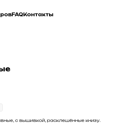
еров
FAQ
Контакты
ые
вные, с вышивкой, расклешённые книзу.