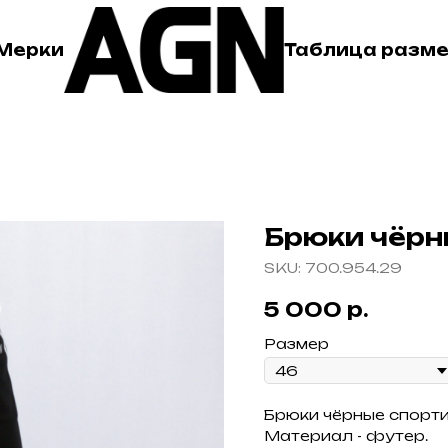
Мерки
Таблица разм
Брюки чёрн
SKU: 700.954.29
5 000
р.
Размер
Брюки чёрные спорти
Материал - футер.